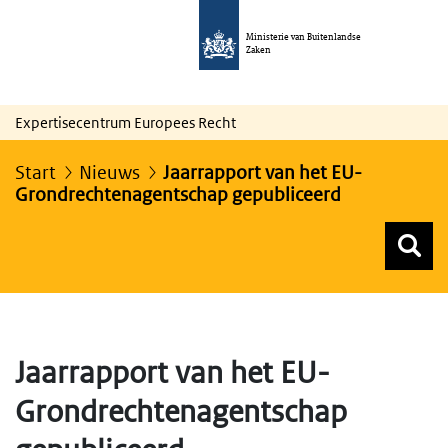
Ministerie van Buitenlandse
Zaken
Expertisecentrum Europees Recht
Start
Nieuws
Jaarrapport van het EU-
Grondrechtenagentschap gepubliceerd
Z
Z
Top menu zoeken
Jaarrapport van het EU-
Grondrechtenagentschap