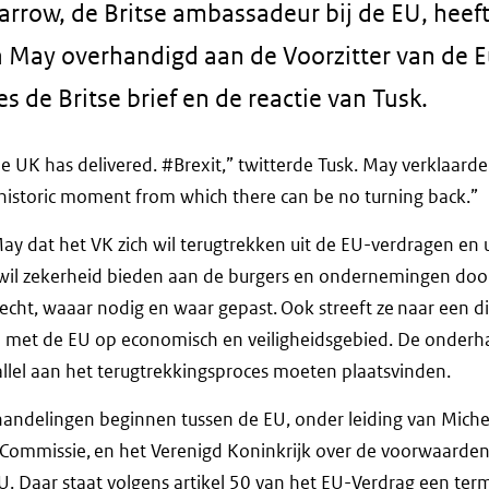
arrow, de Britse ambassadeur bij de EU, heeft
 May overhandigd aan de Voorzitter van de 
s de Britse brief en de reactie van Tusk.
e UK has delivered. #Brexit,” twitterde Tusk. May verklaarde 
n historic moment from which there can be no turning back.”
 May dat het VK zich wil terugtrekken uit de EU-verdragen en u
 wil zekerheid bieden aan de burgers en ondernemingen doo
 recht, waaar nodig en waar gepast. Ook streeft ze naar een 
p met de EU op economisch en veiligheidsgebied. De onder
llel aan het terugtrekkingsproces moeten plaatsvinden.
ndelingen beginnen tussen de EU, onder leiding van Michel
ommissie, en het Verenigd Koninkrijk over de voorwaarden
 EU. Daar staat volgens artikel 50 van het EU-Verdrag een ter