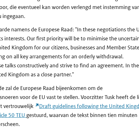
oor, die eventueel kan worden verlengd met instemming va
nu ingegaan.
aarde namens de Europese Raad: "In these negotiations the U
s interests. Our first priority will be to minimise the uncerta
nited Kingdom for our citizens, businesses and Member State
sing on all key arrangements for an orderly withdrawal.
e talks constructively and strive to find an agreement. In the
ted Kingdom as a close partner."
nde zal de Europese Raad bijeenkomen om de
noeren voor de EU vast te stellen. Voorzitter Tusk heeft de l
t vertrouwelijk
Draft guidelines following the United King
ticle 50 TEU
gestuurd, waarvan de tekst binnen tien minuten 
erscheen.