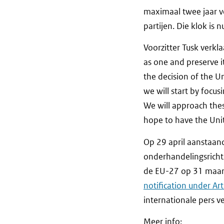
maximaal twee jaar v
partijen. Die klok is 
Voorzitter Tusk verkl
as one and preserve it
the decision of the U
we will start by focu
We will approach thes
hope to have the Uni
Op 29 april aanstaa
onderhandelingsrichts
de EU-27 op 31 maar
notification under Ar
internationale pers v
Meer info: