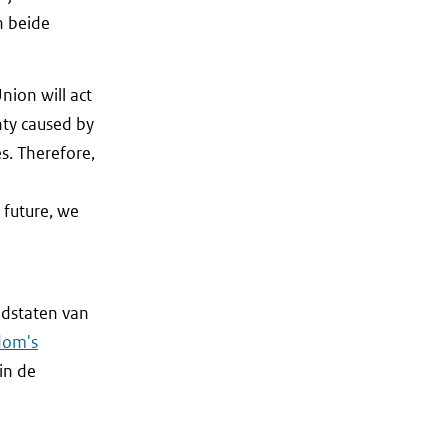
n beide
nion will act
inty caused by
s. Therefore,
 future, we
idstaten van
dom's
in de