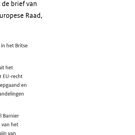
 de brief van
Europese Raad,
in het Britse
it het
r EU-recht
diepgaand en
handelingen
 Barnier
 van het
mijn van