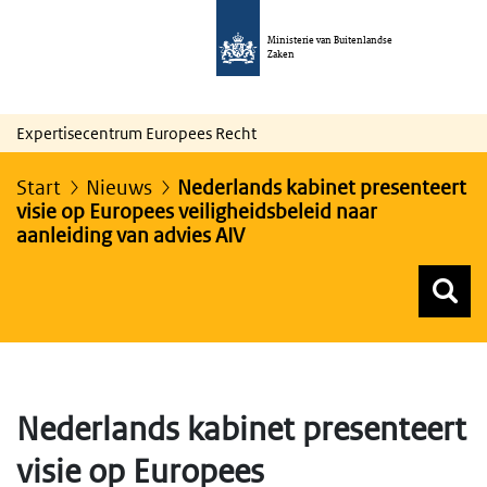
Ministerie van Buitenlandse
Zaken
Expertisecentrum Europees Recht
Start
Nieuws
Nederlands kabinet presenteert
visie op Europees veiligheidsbeleid naar
aanleiding van advies AIV
Z
Z
Top menu zoeken
Nederlands kabinet presenteert
visie op Europees