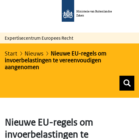
Ministerie van Buitenlandse
Zaken
Expertisecentrum Europees Recht
Start
Nieuws
Nieuwe EU-regels om
invoerbelastingen te vereenvoudigen
aangenomen
Z
Z
Top menu zoeken
Nieuwe EU-regels om
invoerbelastingen te