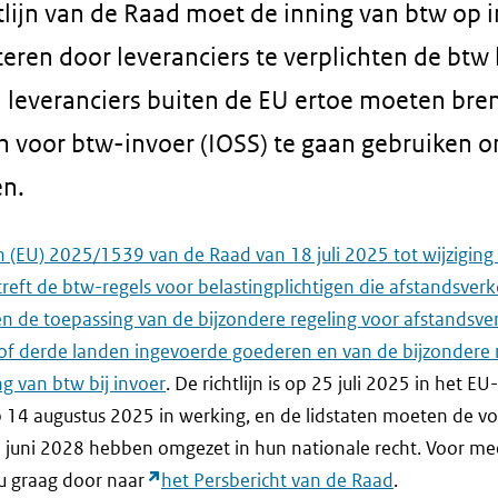
tlijn van de Raad moet de inning van btw op 
ren door leveranciers te verplichten de btw b
u leveranciers buiten de EU ertoe moeten bre
 voor btw-invoer (IOSS) te gaan gebruiken o
en.
jn (EU) 2025/1539 van de Raad van 18 juli 2025 tot wijziging 
eft de btw-regels voor belastingplichtigen die afstandsver
en de toepassing van de bijzondere regeling voor afstandsve
f derde landen ingevoerde goederen en van de bijzondere r
ng van btw bij invoer
. De richtlijn is op 25 juli 2025 in het E
p 14 augustus 2025 in werking, en de lidstaten moeten de vo
p 30 juni 2028 hebben omgezet in hun nationale recht. Voor m
j u graag door naar
het Persbericht van de Raad
.