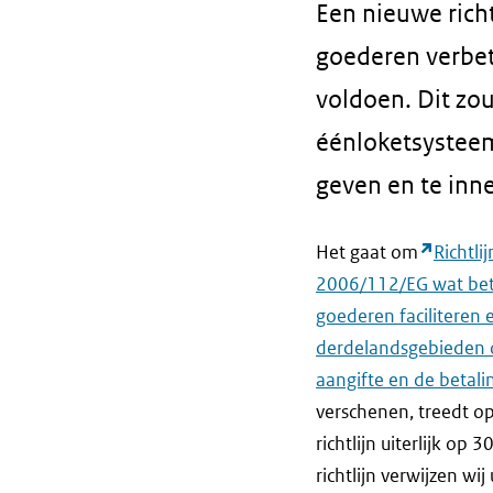
Een nieuwe rich
goederen verbete
voldoen. Dit zo
éénloketsysteem
geven en te inn
Het gaat om
Richtli
2006/112/EG wat betr
goederen faciliteren 
derdelandsgebieden o
aangifte en de betali
verschenen, treedt o
richtlijn uiterlijk o
richtlijn verwijzen wi