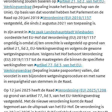
verordening zouden baseren op
artikel 21, lid 2, van het EU-
Werkingsverdrag
(bepaling inzake het burgerschap van de
Unie). Op basis van dat voorstel hebben het Parlement en de
Raad op 20 juni 2019
Verordening (EU) 2019/1157
vastgesteld, die sinds 2 augustus 2021 van toepassing is.
In zijn arrest in
de zaak Landeshauptstadt Wiesbaden
oordeelde het EU-Hof dat Verordening (EU) 2019/1157
ongeldig is omdat zij ten onrechte is vastgesteld op grond van
artikel 21, lid 2, EU-Werkingsverdrag en volgens de gewone
wetgevingsprocedure. Volgens het Hof behoort Verordening
(EU) 2019/1157 tot de maatregelen die binnen de specifieke
werkingssfeer van
artikel 77, lid 3, van het EU-
Werkingsverdrag
(bepaling inzake paspoorten) vallen, dat
voorziet in een bijzondere wetgevingsprocedure en met name
in eenparigheid van stemmen in de Raad.
Op 12 juni 2025 heeft de Raad
Verordening (EU) 2025/1208
op grond van artikel 77, lid 3, van het EU-Werkingsverdrag
vastgesteld. Met de nieuwe verordening komt de Raad
tegemoet aan de uitspraak van het EU-Hof. De verordening is