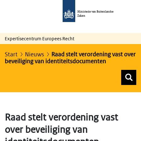
Ministerie van Buitenlandse
Zaken
Expertisecentrum Europees Recht
Start
Nieuws
Raad stelt verordening vast over
beveiliging van identiteitsdocumenten
Z
Z
Top menu zoeken
Raad stelt verordening vast
over beveiliging van