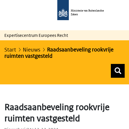
Ministerie van Buitenlandse
Zaken
Expertisecentrum Europees Recht
Start
Nieuws
Raadsaanbeveling rookvrije
ruimten vastgesteld
Z
Z
Top menu zoeken
Raadsaanbeveling rookvrije
ruimten vastgesteld