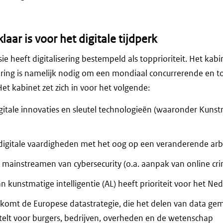
laar is voor het digitale tijdperk
 heeft digitalisering bestempeld als topprioriteit. Het kabi
sering is namelijk nodig om een mondiaal concurrerende en
Het kabinet zet zich in voor het volgende:
igitale innovaties en sleutel technologieën (waaronder Kunstm
digitale vaardigheden met het oog op een veranderende ar
mainstreamen van cybersecurity (o.a. aanpak van online crim
n kunstmatige intelligentie (AL) heeft prioriteit voor het Ne
komt de Europese datastrategie, die het delen van data ge
telt voor burgers, bedrijven, overheden en de wetenschap