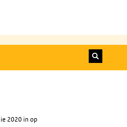
n
Zoeken
Zoekform
Top menu zoeken
ie 2020 in op