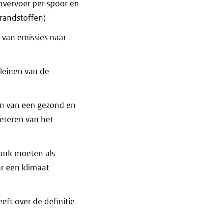
nvervoer per spoor en
brandstoffen)
van emissies naar
kleinen van de
en van een gezond en
beteren van het
bank moeten als
ar een klimaat
ft over de definitie