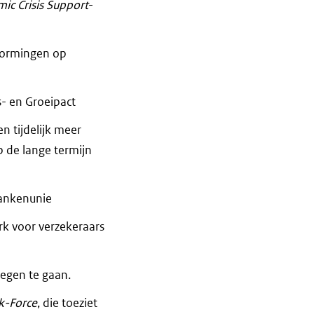
ic Crisis Support
-
rvormingen op
s- en Groeipact
 tijdelijk meer
p de lange termijn
bankenunie
k voor verzekeraars
tegen te gaan.
k-Force
, die toeziet