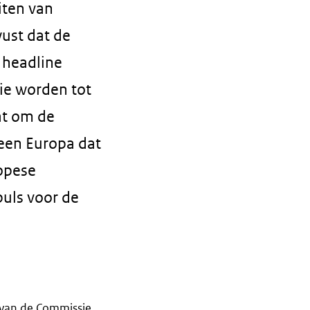
iten van
wust dat de
 headline
ie worden tot
at om de
een Europa dat
ropese
puls voor de
 van de Commissie.