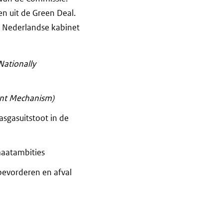
en uit de Green Deal.
et Nederlandse kabinet
Nationally
nt Mechanism)
asgasuitstoot in de
maatambities
bevorderen en afval