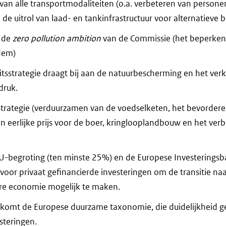
an alle transportmodaliteiten (o.a. verbeteren van persone
de uitrol van laad- en tankinfrastructuur voor alternatieve 
t de
zero pollution ambition
van de Commissie (het beperken 
dem)
itsstrategie draagt bij aan de natuurbescherming en het ver
druk.
strategie (verduurzamen van de voedselketen, het bevorder
n eerlijke prijs voor de boer, kringlooplandbouw en het ver
U-begroting (ten minste 25%) en de Europese Investerings
voor privaat gefinancierde investeringen om de transitie na
aire economie mogelijk te maken.
komt de Europese duurzame taxonomie, die duidelijkheid gee
steringen.