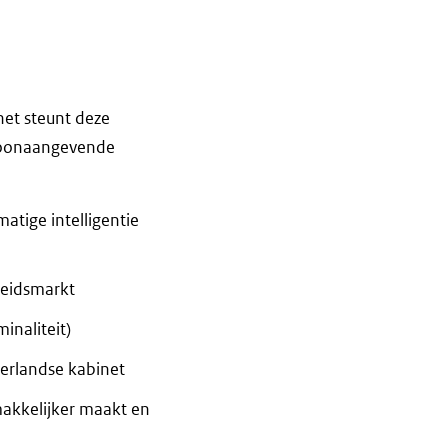
net steunt deze
 toonaangevende
atige intelligentie
beidsmarkt
inaliteit)
derlandse kabinet
makkelijker maakt en