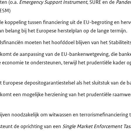
ten (o.a.
Emergency Support Instrument
, SURE en de
Pandem
 ESM)
de koppeling tussen financiering uit de EU-begroting en he
an belang bij het Europese herstelplan op de lange termijn.
financiën moeten het hoofddoel blijven van het Stabiliteit
lkomt de aanpassing van de EU-bankenwetgeving, die banken
 economie te ondersteunen, terwijl het prudentiële kader o
et Europese depositogarantiestelsel als het sluitstuk van de 
lkomt een mogelijke herziening van het prudentiële raamwer
ijven noodzakelijk om witwassen en terrorismefinanciering 
steunt de oprichting van een
Single Market Enforcement Tas