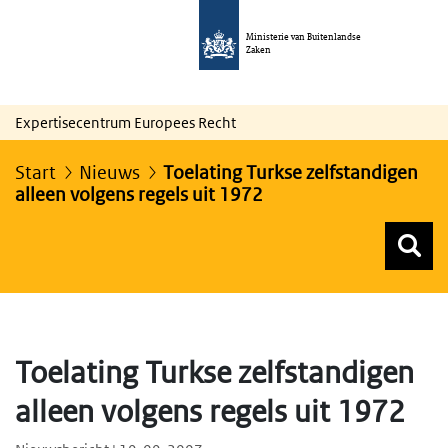
Ministerie van Buitenlandse
Zaken
Expertisecentrum Europees Recht
Start
Nieuws
Toelating Turkse zelfstandigen
alleen volgens regels uit 1972
Z
Z
Top menu zoeken
Toelating Turkse zelfstandigen
alleen volgens regels uit 1972