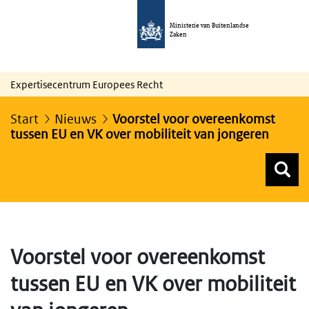
Ministerie van Buitenlandse
Zaken
Expertisecentrum Europees Recht
Start
Nieuws
Voorstel voor overeenkomst
tussen EU en VK over mobiliteit van jongeren
Z
Z
Top menu zoeken
Voorstel voor overeenkomst
tussen EU en VK over mobiliteit