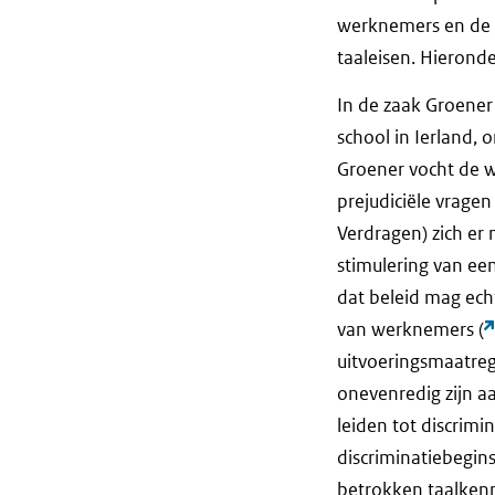
werknemers en de v
taaleisen. Hieronde
In de zaak Groener 
school in Ierland, 
Groener vocht de we
prejudiciële vrage
Verdragen) zich er 
stimulering van een 
dat beleid mag echt
van werknemers (
uitvoeringsmaatreg
onevenredig zijn a
leiden tot discrim
discriminatiebegin
betrokken taalkenn