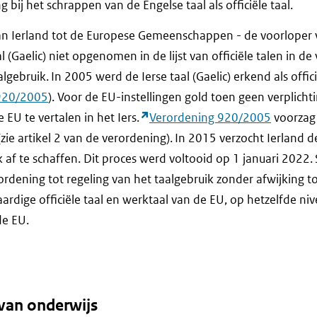
bij het schrappen van de Engelse taal als officiële taal.
van Ierland tot de Europese Gemeenschappen - de voorloper 
l (Gaelic) niet opgenomen in de lijst van officiële talen in d
algebruik. In 2005 werd de Ierse taal (Gaelic) erkend als offic
920/2005
). Voor de EU-instellingen gold toen geen verplicht
EU te vertalen in het Iers.
Verordening 920/2005
voorzag 
g (zie artikel 2 van de verordening). In 2015 verzocht Ierland
jk af te schaffen. Dit proces werd voltooid op 1 januari 2022. 
dening tot regeling van het taalgebruik zonder afwijking toe
rdige officiële taal en werktaal van de EU, op hetzelfde niv
de EU.
 van onderwijs