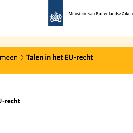
Ministerie van Buitenlandse Zake
gemeen
Talen in het EU-recht
U-recht