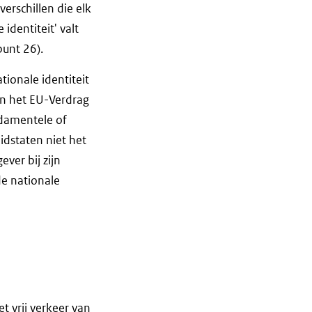
erschillen die elk
dentiteit' valt
punt 26).
ionale identiteit
van het EU-Verdrag
ndamentele of
idstaten niet het
ver bij zijn
de nationale
t vrij verkeer van