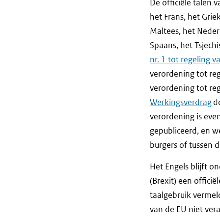
De officiële talen v
het Frans, het Griek
Maltees, het Neder
Spaans, het Tsjechi
nr. 1 tot regeling
verordening tot reg
verordening tot re
Werkingsverdrag
do
verordening is eve
gepubliceerd, en w
burgers of tussen 
Het Engels blijft o
(Brexit) een offici
taalgebruik vermeld b
van de EU niet ver