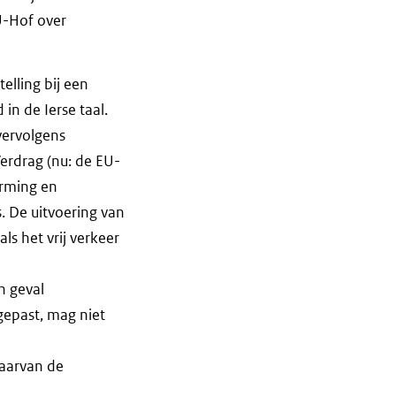
U-Hof over
elling bij een
in de Ierse taal.
 vervolgens
erdrag (nu: de EU-
erming en
is. De uitvoering van
ls het vrij verkeer
n geval
gepast, mag niet
waarvan de