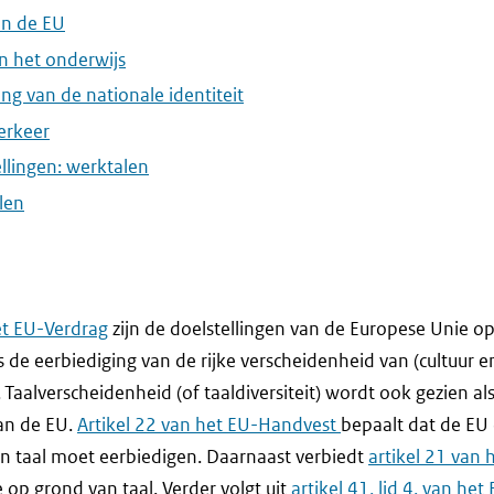
van de EU
an het onderwijs
ing van de nationale identiteit
verkeer
ellingen: werktalen
alen
het EU-Verdrag
zijn de doelstellingen van de Europese Unie 
s de eerbiediging van de rijke verscheidenheid van (cultuur en
. Taalverscheidenheid (of taaldiversiteit) wordt ook gezien al
an de EU.
Artikel 22 van het EU-Handvest
bepaalt dat de EU
n taal moet eerbiedigen. Daarnaast verbiedt
artikel 21 van
e op grond van taal. Verder volgt uit
artikel 41, lid 4, van he