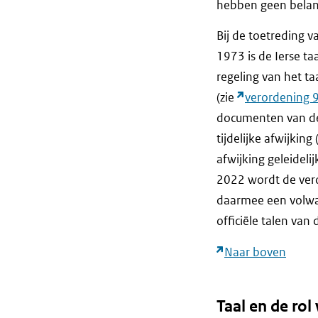
hebben geen belang 
Bij de toetreding 
1973 is de Ierse taa
regeling van het ta
(zie
verordening 
documenten van de 
tijdelijke afwijkin
afwijking geleideli
2022 wordt de veror
daarmee een volwaa
officiële talen van 
Naar boven
Taal en de rol