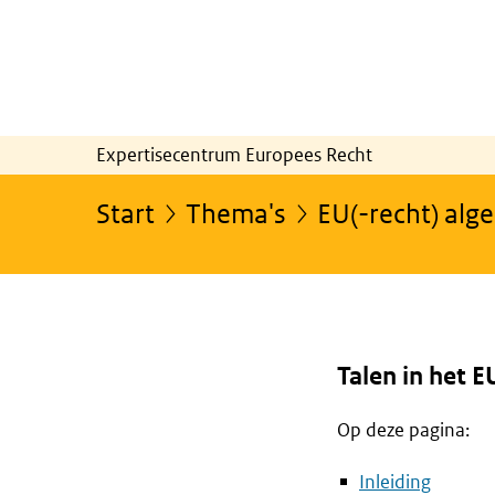
Expertisecentrum Europees Recht
Start
Thema's
EU(-recht) al
Talen in het E
Op deze pagina:
Inleiding