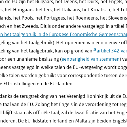
an de EU zijn het Bulgaars, het Deens, het Duits, het Engels, he
s, het Hongaars, het Iers, het Italiaans, het Kroatisch, het Le
lands, het Pools, het Portugees, het Roemeens, het Sloveens
sch en het Zweeds. Dit is onder andere vastgelegd in artikel 
 van het taalgebruik in de Europese Economische Gemeenscha
eling van het taalgebruik). Het opnemen van een nieuwe offic
geling van het taalgebruik, kan op grond van
artikel 342 va
or een unanieme beslissing (
eenparigheid van stemmen
) v
neens vastgelegd in welke talen de EU-wetgeving wordt opg
elke talen worden gebruikt voor correspondentie tussen de 
de EU-instellingen en de EU-landen.
ndanks de terugtrekking van het Verenigd Koninkrijk uit de 
ële taal van de EU. Zolang het Engels in de verordening tot re
lijft staan als officiële taal, zal de kwalificatie van het Engel
anderen. De EU-lidstaten Ierland en Malta zijn beiden Engels