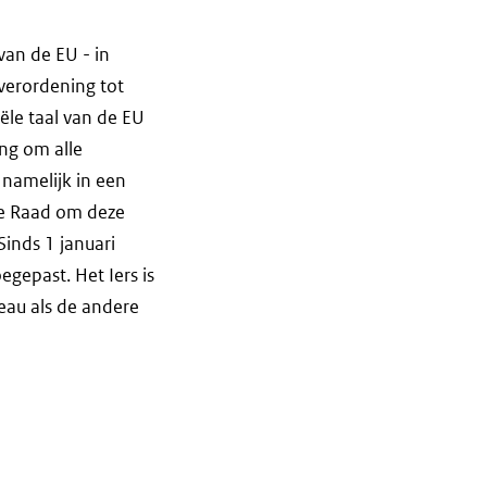
van de EU - in
e verordening tot
iële taal van de EU
ing om alle
namelijk in een
 de Raad om deze
Sinds 1 januari
gepast. Het Iers is
eau als de andere