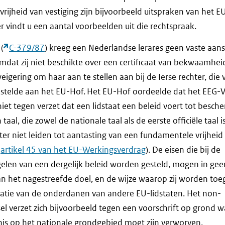
rijheid van vestiging zijn bijvoorbeeld uitspraken van het E
r vindt u een aantal voorbeelden uit die rechtspraak.
(
C-379/87
) kreeg een Nederlandse lerares geen vaste aanst
omdat zij niet beschikte over een certificaat van bekwaamheid 
igering om haar aan te stellen aan bij de Ierse rechter, die
n stelde aan het EU-Hof. Het EU-Hof oordeelde dat het EEG-V
niet tegen verzet dat een lidstaat een beleid voert tot besch
taal, die zowel de nationale taal als de eerste officiële taal 
er niet leiden tot aantasting van een fundamentele vrijheid a
artikel 45 van het EU-Werkingsverdrag
). De eisen die bij de
elen van een dergelijk beleid worden gesteld, mogen in gee
an het nagestreefde doel, en de wijze waarop zij worden toe
inatie van de onderdanen van andere EU-lidstaten. Het non-
sel verzet zich bijvoorbeeld tegen een voorschrift op grond 
is op het nationale grondgebied moet zijn verworven.