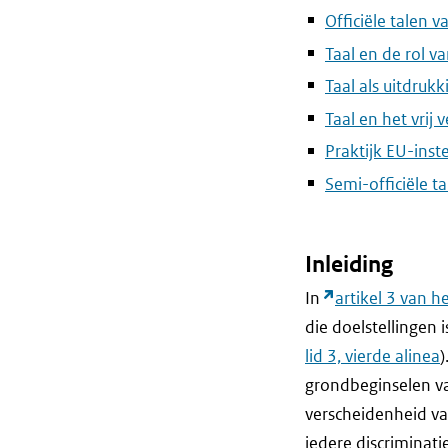
Officiële talen 
Taal en de rol v
Taal als uitdrukk
Taal en het vrij 
Praktijk EU-inst
Semi-officiële t
Inleiding
In
artikel 3 van 
die doelstellingen i
lid 3, vierde alinea
)
grondbeginselen v
verscheidenheid va
iedere discriminati