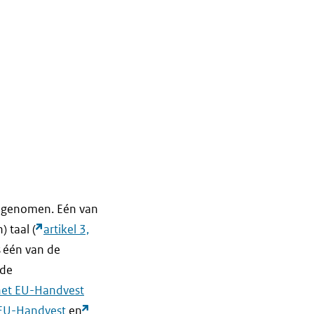
opgenomen. Eén van
) taal (
artikel 3,
s één van de
 de
 het EU-Handvest
t EU-Handvest
en