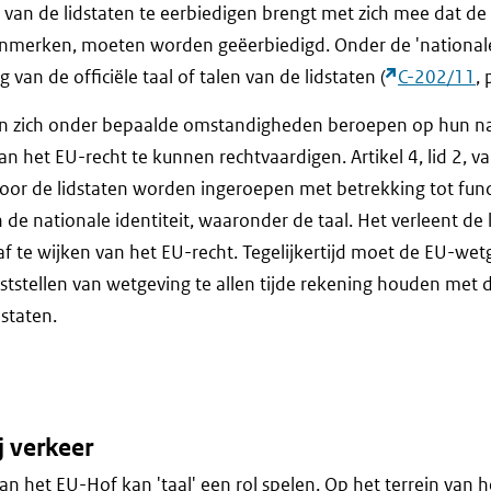
t van de lidstaten te eerbiedigen brengt met zich mee dat de v
enmerken, moeten worden geëerbiedigd. Onder de 'nationale i
van de officiële taal of talen van de lidstaten (
C-202/11
, 
n zich onder bepaalde omstandigheden beroepen op hun nat
n het EU-recht te kunnen rechtvaardigen. Artikel 4, lid 2, 
door de lidstaten worden ingeroepen met betrekking tot fu
e nationale identiteit, waaronder de taal. Het verleent de l
f te wijken van het EU-recht. Tegelijkertijd moet de EU-wetge
ststellen van wetgeving te allen tijde rekening houden met 
dstaten.
j verkeer
an het EU-Hof kan 'taal' een rol spelen. Op het terrein van he