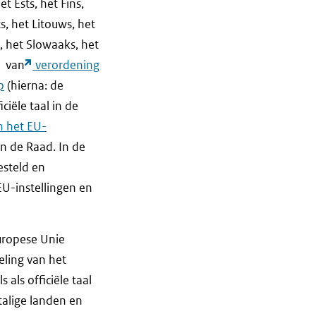
t Ests, het Fins,
ts, het Litouws, het
, het Slowaaks, het
1 van
verordening
p
(hierna: de
iële taal in de
n het EU-
an de Raad. In de
esteld en
EU-instellingen en
Europese Unie
geling van het
s als officiële taal
talige landen en