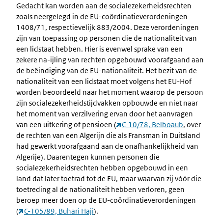
Gedacht kan worden aan de socialezekerheidsrechten
zoals neergelegd in de EU-coördinatieverordeningen
1408/71, respectievelijk 883/2004. Deze verordeningen
zijn van toepassing op personen die de nationaliteit van
een lidstaat hebben. Hier is evenwel sprake van een
zekere na-ijling van rechten opgebouwd voorafgaand aan
de beëindiging van de EU-nationaliteit. Het bezit van de
nationaliteit van een lidstaat moet volgens het EU-Hof
worden beoordeeld naar het moment waarop de persoon
zijn socialezekerheidstijdvakken opbouwde en niet naar
het moment van verzilvering ervan door het aanvragen
van een uitkering of pensioen (
C-10/78, Belboaub
, over
de rechten van een Algerijn die als Fransman in Duitsland
had gewerkt voorafgaand aan de onafhankelijkheid van
Algerije). Daarentegen kunnen personen die
socialezekerheidsrechten hebben opgebouwd in een
land dat later toetrad tot de EU, maar waarvan zij vóór die
toetreding al de nationaliteit hebben verloren, geen
beroep meer doen op de EU-coördinatieverordeningen
(
C-105/89, Buhari Haji
).