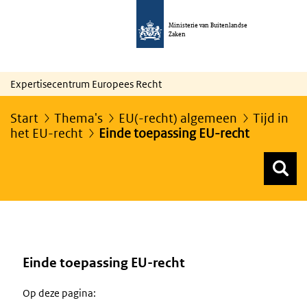
Ministerie van Buitenlandse
Zaken
Expertisecentrum Europees Recht
Start
Thema's
EU(-recht) algemeen
Tijd in
het EU-recht
Einde toepassing EU-recht
Z
Z
Top menu zoeken
Einde toepassing EU-recht
Op deze pagina: