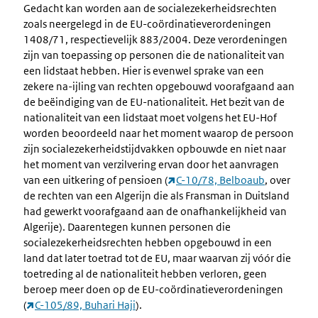
Gedacht kan worden aan de socialezekerheidsrechten
zoals neergelegd in de EU-coördinatieverordeningen
1408/71, respectievelijk 883/2004. Deze verordeningen
zijn van toepassing op personen die de nationaliteit van
een lidstaat hebben. Hier is evenwel sprake van een
zekere na-ijling van rechten opgebouwd voorafgaand aan
de beëindiging van de EU-nationaliteit. Het bezit van de
nationaliteit van een lidstaat moet volgens het EU-Hof
worden beoordeeld naar het moment waarop de persoon
zijn socialezekerheidstijdvakken opbouwde en niet naar
het moment van verzilvering ervan door het aanvragen
van een uitkering of pensioen (
C-10/78, Belboaub
, over
de rechten van een Algerijn die als Fransman in Duitsland
had gewerkt voorafgaand aan de onafhankelijkheid van
Algerije). Daarentegen kunnen personen die
socialezekerheidsrechten hebben opgebouwd in een
land dat later toetrad tot de EU, maar waarvan zij vóór die
toetreding al de nationaliteit hebben verloren, geen
beroep meer doen op de EU-coördinatieverordeningen
(
C-105/89, Buhari Haji
).