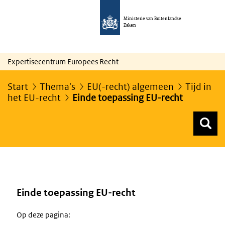
Ministerie van Buitenlandse
Zaken
Expertisecentrum Europees Recht
Start
Thema's
EU(-recht) algemeen
Tijd in
het EU-recht
Einde toepassing EU-recht
Z
Z
Top menu zoeken
Einde toepassing EU-recht
Op deze pagina: