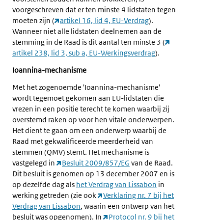
voorgeschreven dat er ten minste 4 lidstaten tegen
moeten zijn (
artikel 16, lid 4, EU-Verdrag
).
Wanneer niet alle lidstaten deelnemen aan de
stemming in de Raad is dit aantal ten minste 3 (
artikel 238, lid 3, sub a, EU-Werkingsverdrag
).
Ioannina-mechanisme
Met het zogenoemde 'Ioannina-mechanisme'
wordt tegemoet gekomen aan EU-lidstaten die
vrezen in een positie terecht te komen waarbij zij
overstemd raken op voor hen vitale onderwerpen.
Het dient te gaan om een onderwerp waarbij de
Raad met gekwalificeerde meerderheid van
stemmen (QMV) stemt. Het mechanisme is
vastgelegd in
Besluit 2009/857/EG
van de Raad.
Dit besluit is genomen op 13 december 2007 en is
op dezelfde dag als
het Verdrag van Lissabon
in
werking getreden (zie ook
Verklaring nr. 7 bij het
Verdrag van Lissabon
, waarin een ontwerp van het
besluit was opgenomen). In
Protocol nr. 9 bij het