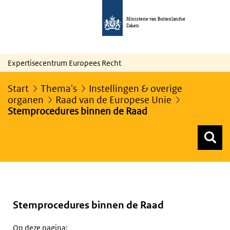
Ministerie van Buitenlandse
Zaken
Expertisecentrum Europees Recht
Start
Thema's
Instellingen & overige
organen
Raad van de Europese Unie
Stemprocedures binnen de Raad
Z
Z
Top menu zoeken
Stemprocedures binnen de Raad
Op deze pagina: