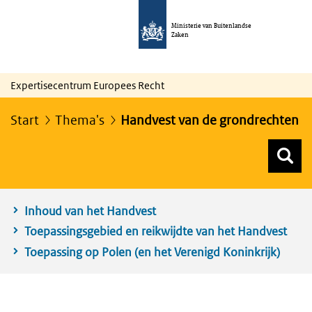
Ministerie van Buitenlandse
Zaken
Expertisecentrum Europees Recht
Start
Thema's
Handvest van de grondrechten
Z
Z
Top menu zoeken
Inhoud van het Handvest
Toepassingsgebied en reikwijdte van het Handvest
Toepassing op Polen (en het Verenigd Koninkrijk)