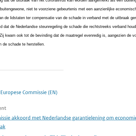
 dat de uitbraak van het coronavirus kan worden aangemerkt als een buiten
buitengewone, niet te voorziene gebeurtenis met een aanzienlijke economisc
 van de lidstaten ter compensatie van de schade in verband met de uitbraak ge
d dat de Nederlandse steunregeling de schade die rechtstreeks verband houd
Zij kwam ook tot de bevinding dat de maatregel evenredig is, aangezien de v
m de schade te herstellen.
e Europese Commissie (EN)
ent
ssie akkoord met Nederlandse garantielening om economie 
aak