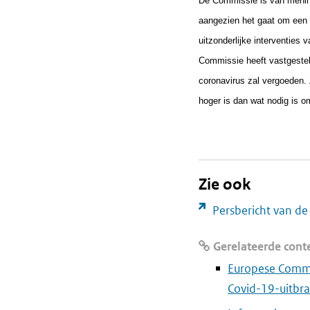
De Commissie is van mening
aangezien het gaat om een 
uitzonderlijke interventies
Commissie heeft vastgestel
coronavirus zal vergoeden. 
hoger is dan wat nodig is o
Zie ook
Persbericht van d
Gerelateerde cont
Europese Commi
Covid-19-uitbr