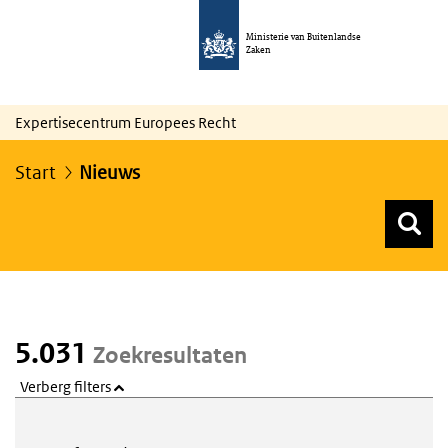
Ministerie van Buitenlandse
Zaken
Expertisecentrum Europees Recht
Start
Nieuws
Z
Z
Top menu zoeken
5.031
Zoekresultaten
Verberg filters
Webcontent zoeken