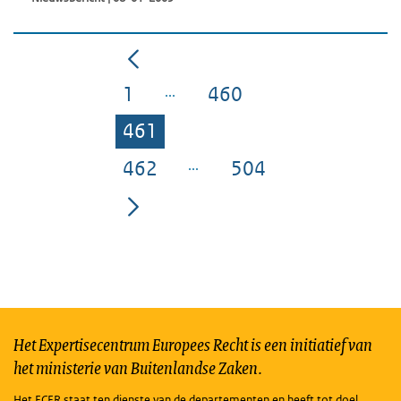
1
460
Pagina
Pagina
461
Pagina
462
504
Pagina
Pagina
Het Expertisecentrum Europees Recht is een initiatief van
het ministerie van Buitenlandse Zaken.
Het ECER staat ten dienste van de departementen en heeft tot doel