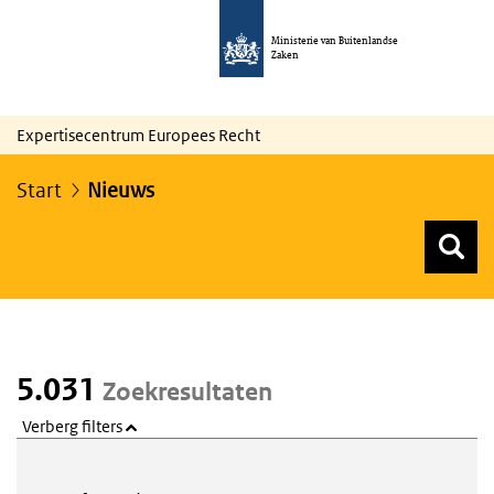
Ministerie van Buitenlandse
Zaken
Expertisecentrum Europees Recht
Start
Nieuws
Z
Z
Top menu zoeken
5.031
Zoekresultaten
Verberg filters
Webcontent zoeken