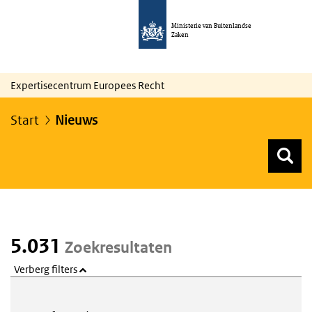
Ministerie van Buitenlandse
Zaken
Expertisecentrum Europees Recht
Start
Nieuws
Z
Z
Top menu zoeken
5.031
Zoekresultaten
Verberg filters
Webcontent zoeken