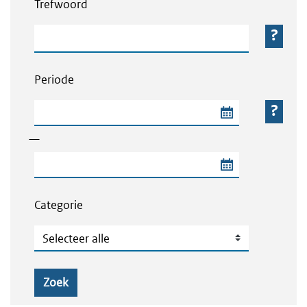
Trefwoord
Trefwoord
Periode
Begindatum van de periode
—
Einddatum van de periode
Categorie
Categorie
Zoek