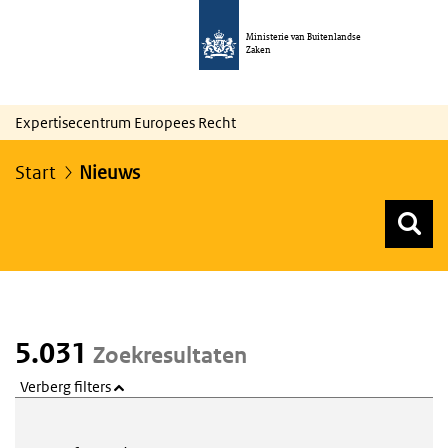
Ministerie van Buitenlandse
Zaken
Expertisecentrum Europees Recht
Start
Nieuws
Z
Z
Top menu zoeken
5.031
Zoekresultaten
Verberg filters
Webcontent zoeken