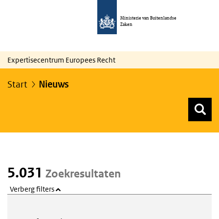
Ministerie van Buitenlandse
Zaken
Expertisecentrum Europees Recht
Start
Nieuws
Z
Z
Top menu zoeken
5.031
Zoekresultaten
Verberg filters
Webcontent zoeken