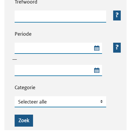
Trefwoord
Trefwoord
Periode
Begindatum van de periode
—
Einddatum van de periode
Categorie
Categorie
Zoek