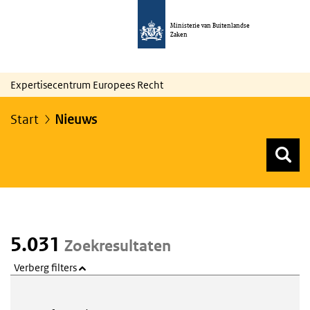
Ministerie van Buitenlandse
Zaken
Expertisecentrum Europees Recht
Start
Nieuws
Z
Z
Top menu zoeken
5.031
Zoekresultaten
Verberg filters
Webcontent zoeken