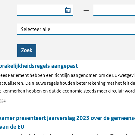
Begindatum van de periode
Einddatum van de
—
Categorie
Zoek
rakelijkheidsregels aangepast
ees Parlement hebben een richtlijn aangenomen om de EU-wetgevin
actualiseren. De nieuwe regels houden beter rekening met het feit d
e kenmerken hebben en dat de economie steeds meer circulair word
024
amer presenteert jaarverslag 2023 over de gemeens
van de EU