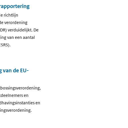
rapportering
 richtlijn
de verordening
DR) verduidelijkt. De
ging van een aantal
ESRS).
g van de EU-
ntbossingsverordening,
ktdeelnemers en
dhavingsinstanties en
ingsverordening.