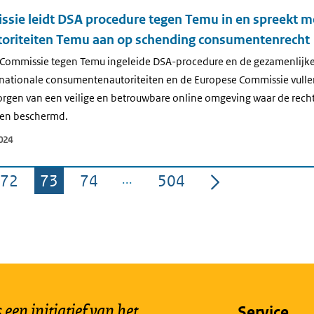
sie leidt DSA procedure tegen Temu in en spreekt m
oriteiten Temu aan op schending consumentenrecht
 Commissie tegen Temu ingeleide DSA-procedure en de gezamenlijk
nationale consumentenautoriteiten en de Europese Commissie vullen 
orgen van een veilige en betrouwbare online omgeving waar de rec
den beschermd.
024
72
73
74
504
Pagina
Pagina
Pagina
Pagina
een initiatief van het
Service