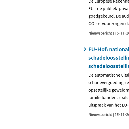
De Europese Rekenka
EU - de publiek-priv
goedgekeurd. De audi
GO’s ervoor zorgen da
Nieuwsbericht | 15-11-2
EU-Hof: national
schadeloosstelli
schadeloosstelli
De automatische uitsl
schadevergoedingsreg
opzettelijke geweldm
familiebanden, zoals
uitspraak van het EU-
Nieuwsbericht | 15-11-2