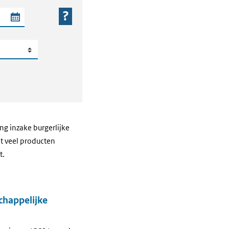
 periode
g inzake burgerlijke
at veel producten
t.
chappelijke