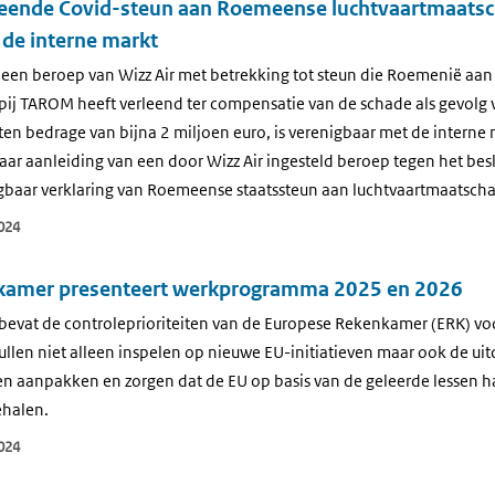
leende Covid-steun aan Roemeense luchtvaartmaats
 de interne markt
 een beroep van Wizz Air met betrekking tot steun die Roemenië aan
ij TAROM heeft verleend ter compensatie van de schade als gevolg
en bedrage van bijna 2 miljoen euro, is verenigbaar met de interne m
ar aanleiding van een door Wizz Air ingesteld beroep tegen het bes
gbaar verklaring van Roemeense staatssteun aan luchtvaartmaatsch
024
kamer presenteert werkprogramma 2025 en 2026
evat de controleprioriteiten van de Europese Rekenkamer (ERK) vo
ullen niet alleen inspelen op nieuwe EU-initiatieven maar ook de ui
ven aanpakken en zorgen dat de EU op basis van de geleerde lessen 
ehalen.
024