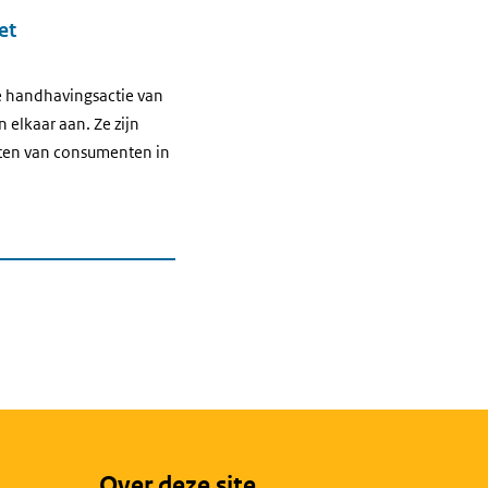
et
e handhavingsactie van
elkaar aan. Ze zijn
hten van consumenten in
Over deze site