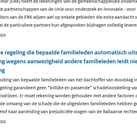
mer (ERK) heeft de rekeningen van de gemeenschappelijke ondern
ate partnerschappen van de Unie voor onderzoek en innovatie - voor 
tors van de ERK wijzen wel op enkele gebieden die extra aandacht 
t de particuliere partners hun afgesproken bijdragen volledig levere
024
e regeling die bepaalde familieleden automatisch uits
ng wegens aanwezigheid andere familieleden leidt niet 
ng
uiting van bepaalde familieleden van het slachtoffer van doodslag i
eling garandeert geen “billijke en passende” schadeloosstelling van
isdrijven. Er moet rekening worden gehouden met andere factoren 
 de omvang van de schade die de uitgesloten familieleden hebben ge
Hof naar aanleiding van prejudiciële vragen van de Italiaanse rechter
024