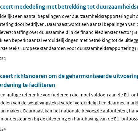
ceert mededeling met betrekking tot duurzaamheids
delijkt een aantal bepalingen over duurzaamheidsrapportering uit de
ering door bedrijven. Daarnaast wordt een aantal bepalingen van 
everschaffing over duurzaamheid in de financiëledienstensector (SF
 een beperkt aantal verduidelijkingen met betrekking tot de uitleg
rste reeks Europese standaarden voor duurzaamheidsrapportering (
024
ceert richtsnoeren om de geharmoniseerde uitvoerin
dening te faciliteren
 een nuttige referentie voor iedereen die moet voldoen aan de EU-o
 delen van de wetgevingstekst verder verduidelijkt en daarmee mar
an maken. Daarnaast kan het nationale bevoegde autoriteiten, han
n ondersteunen bij de uitvoering en handhaving van de EU-ontboss
024