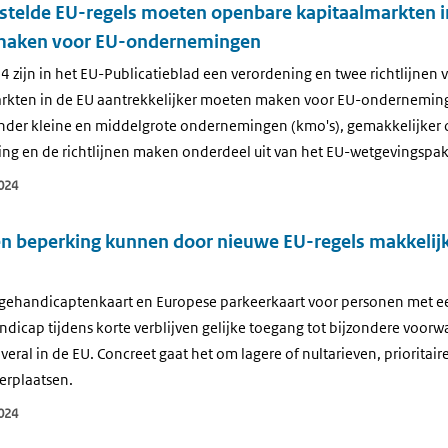
estelde EU-regels moeten openbare kapitaalmarkten i
 maken voor EU-ondernemingen
zijn in het EU-Publicatieblad een verordening en twee richtlijnen 
rkten in de EU aantrekkelijker moeten maken voor EU-onderneming
onder kleine en middelgrote ondernemingen (kmo's), gemakkelijker 
ing en de richtlijnen maken onderdeel uit van het EU-wetgevingspak
024
n beperking kunnen door nieuwe EU-regels makkelijk
e gehandicapten­kaart en Europese parkeerkaart voor personen met 
dicap tijdens korte verblijven gelijke toegang tot bijzondere voorw
veral in de EU. Concreet gaat het om lagere of nultarieven, prioritair
rplaatsen.
024