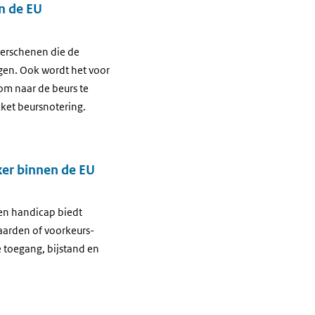
n de EU
verschenen die de
en. Ook wordt het voor
om naar de beurs te
ket beursnotering.
er binnen de EU
een handicap biedt
aarden of voorkeurs­
e toegang, bijstand en