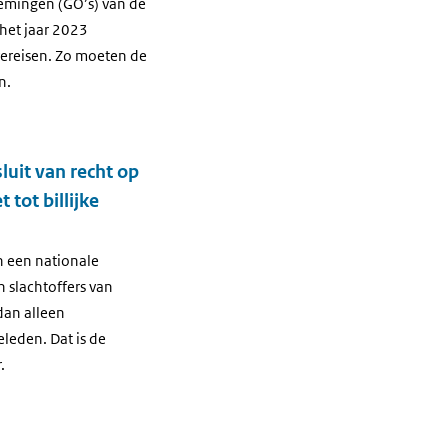
emingen (GO’s) van de
het jaar 2023
vereisen. Zo moeten de
n.
luit van recht op
tot billijke
n een nationale
 slachtoffers van
dan alleen
leden. Dat is de
.