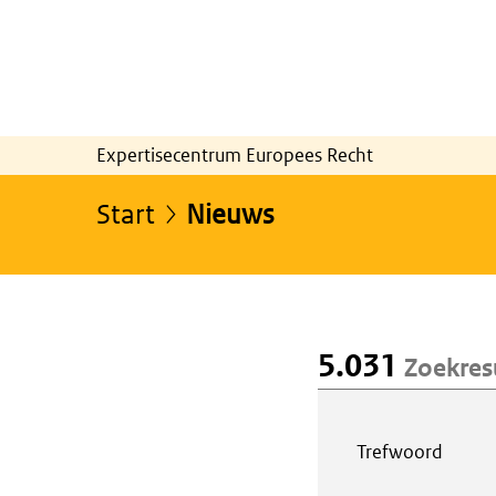
Expertisecentrum Europees Recht
Start
Nieuws
5.031
Zoekres
Webcontent z
Trefwoord