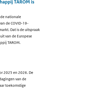
chappij TAROM is
 de nationale
 van de COVID-19-
arkt. Dat is de uitspraak
luit van de Europese
appij TAROM.
or 2025 en 2026. De
tdagingen van de
haar toekomstige