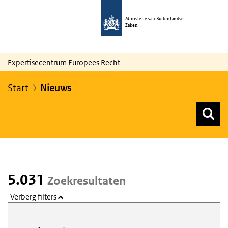
Ministerie van Buitenlandse
Zaken
Expertisecentrum Europees Recht
Start
Nieuws
Z
Z
Top menu zoeken
5.031
Zoekresultaten
Verberg filters
Webcontent zoeken