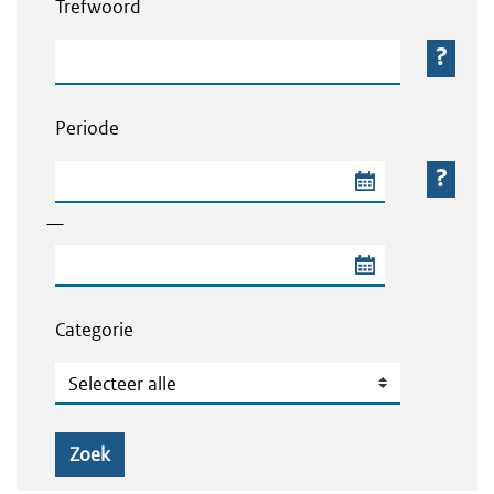
Trefwoord
Trefwoord
Periode
Begindatum van de periode
—
Einddatum van de periode
Categorie
Categorie
Zoek