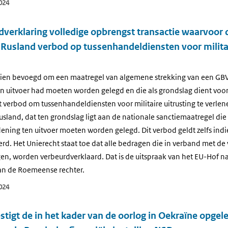
024
dverklaring volledige opbrengst transactie waarvoor
Rusland verbod op tussenhandeldiensten voor militai
ien bevoegd om een maatregel van algemene strekking van een GBVB
ten uitvoer had moeten worden gelegd en die als grondslag dient voo
 verbod om tussenhandeldiensten voor militaire uitrusting te verle
land, dat ten grondslag ligt aan de nationale sanctiemaatregel die i
rdening ten uitvoer moeten worden gelegd. Dit verbod geldt zelfs indie
oerd. Het Unierecht staat toe dat alle bedragen die in verband met de
en, worden verbeurdverklaard. Dat is de uitspraak van het EU-Hof n
van de Roemeense rechter.
024
tigt de in het kader van de oorlog in Oekraïne opge