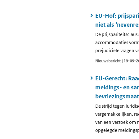
EU-Hof: prijspar
niet als ‘nevenr
De prijspariteitscla
accommodaties vormen
prejudiciële vragen v
Nieuwsbericht | 19-09-2
EU-Gerecht: Raa
meldings- en sa
bevriezingsmaat
De strijd tegen jurid
vergemakkelijken, rec
van een verzoek om ni
opgelegde meldingsp