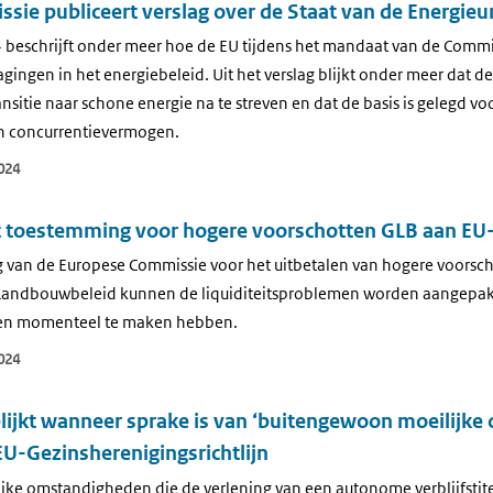
ie publiceert verslag over de Staat van de Energieu
4 beschrijft onder meer hoe de EU tijdens het mandaat van de Commi
ingen in het energiebeleid. Uit het verslag blijkt onder meer dat de
nsitie naar schone energie na te streven en dat de basis is gelegd v
n concurrentievermogen.
024
 toestemming voor hogere voorschotten GLB aan E
van de Europese Commissie voor het uitbetalen van hogere voorscho
andbouwbeleid kunnen de liquiditeitsproblemen worden aangepak
n momenteel te maken hebben.
024
lijkt wanneer sprake is van ‘buitengewoon moeilijk
 EU-Gezinsherenigingsrichtlijn
ke omstandigheden die de verlening van een autonome verblijfstite