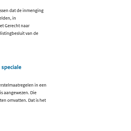
issen dat de inmenging
lden, in
et Gerecht naar
istingbesluit van de
 speciale
erstelmaatregelen in een
 is aangewezen. Die
n omvatten. Dat is het