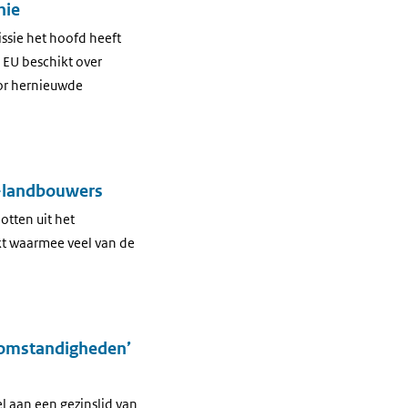
nie
ssie het hoofd heeft
 EU beschikt over
oor hernieuwde
U-landbouwers
tten uit het
t waarmee veel van de
e omstandigheden’
l aan een gezinslid van