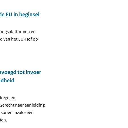
de EU in beginsel
eringsplatformen en
rd van het EU-Hof op
evoegd tot invoer
ndheid
atregelen
-Gerecht naar aanleiding
ersonen inzake een
ten.