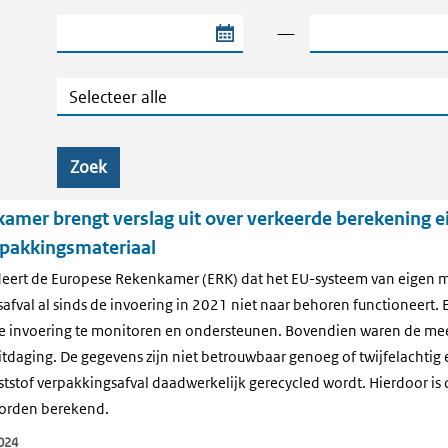
Begindatum van de periode
Einddatum van de
—
Categorie
Zoek
amer brengt verslag uit over verkeerde berekening 
rpakkingsmateriaal
udeert de Europese Rekenkamer (ERK) dat het EU-systeem van eigen 
fval al sinds de invoering in 2021 niet naar behoren functioneert. Er 
invoering te monitoren en ondersteunen. Bovendien waren de mee
tdaging. De gegevens zijn niet betrouwbaar genoeg of twijfelachtig 
tstof verpakkingsafval daadwerkelijk gerecycled wordt. Hierdoor is 
orden berekend.
024