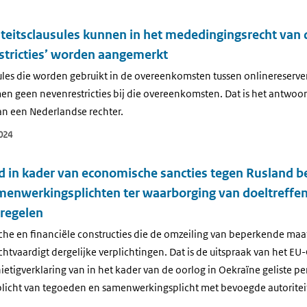
iteitsclausules kunnen in het mededingingsrecht van 
estricties’ worden aangemerkt
usules die worden gebruikt in de overeenkomsten tussen onlinereserv
 geen nevenrestricties bij die overeenkomsten. Dat is het antwoo
an een Nederlandse rechter.
024
d in kader van economische sancties tegen Rusland b
menwerkingsplichten ter waarborging van doeltreffe
regelen
ische en financiële constructies die de omzeiling van beperkende ma
htvaardigt dergelijke verplichtingen. Dat is de uitspraak van het EU
etigverklaring van in het kader van de oorlog in Oekraïne geliste p
licht van tegoeden en samenwerkingsplicht met bevoegde autoritei