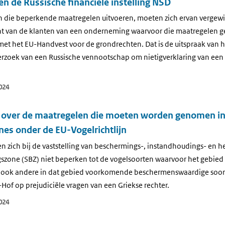
n de Russische financiële instelling NSD
en die beperkende maatregelen uitvoeren, moeten zich ervan vergew
t van de klanten van een onderneming waarvoor die maatregelen ge
et het EU-Handvest voor de grondrechten. Dat is de uitspraak van h
erzoek van een Russische vennootschap om nietigverklaring van een l
024
 over de maatregelen die moeten worden genomen in
es onder de EU-Vogelrichtlijn
n zich bij de vaststelling van beschermings-, instandhoudings- en h
szone (SBZ) niet beperken tot de vogelsoorten waarvoor het gebied
ook andere in dat gebied voorkomende beschermenswaardige soorte
Hof op prejudiciële vragen van een Griekse rechter.
024