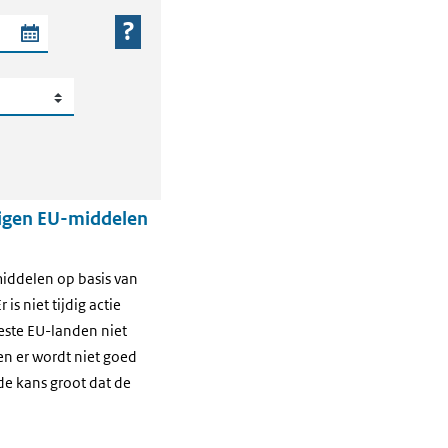
 periode
eigen EU-middelen
middelen op basis van
is niet tijdig actie
ste EU-landen niet
en er wordt niet goed
de kans groot dat de