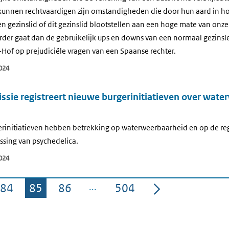
kunnen rechtvaardigen zijn omstandigheden die door hun aard in ho
en gezinslid of dit gezinslid blootstellen aan een hoge mate van onz
der gaat dan de gebruikelijk ups en downs van een normaal gezinsle
Hof op prejudiciële vragen van een Spaanse rechter.
024
sie registreert nieuwe burgerinitiatieven over wate
rinitiatieven hebben betrekking op waterweerbaarheid en op de reg
ssing van psychedelica.
024
84
85
86
504
Pagina
Pagina
Pagina
Pagina