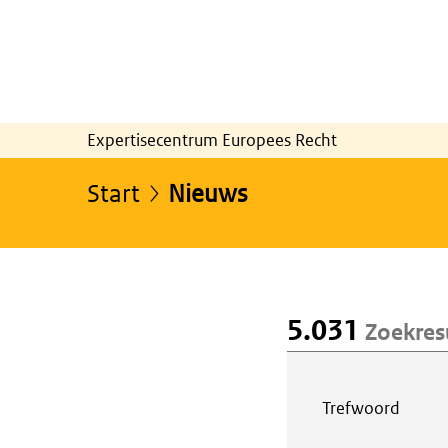
Expertisecentrum Europees Recht
Start
Nieuws
5.031
Zoekres
Webcontent z
Trefwoord