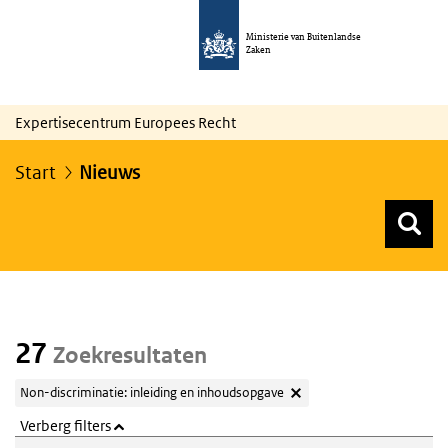
Ministerie van Buitenlandse
Zaken
Expertisecentrum Europees Recht
Start
Nieuws
Z
Z
Top menu zoeken
27
Zoekresultaten
Non-discriminatie: inleiding en inhoudsopgave
Verberg filters