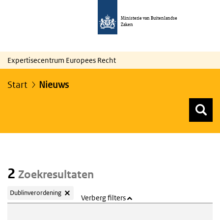
Ministerie van Buitenlandse
Zaken
Expertisecentrum Europees Recht
Start
Nieuws
Z
Z
Top menu zoeken
2
Zoekresultaten
Dublinverordening
Verberg filters
Webcontent zoeken