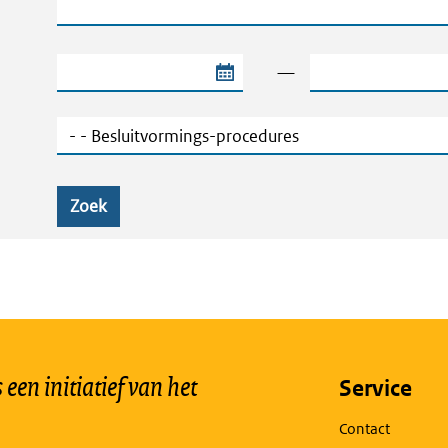
Begindatum van de periode
Einddatum van de
—
Categorie
Zoek
een initiatief van het
Service
Contact