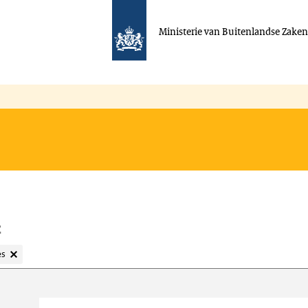
Ministerie van Buitenlandse Zake
t
es
oeken
Trefwoord