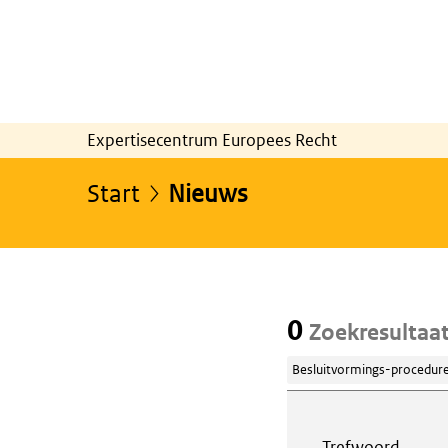
Expertisecentrum Europees Recht
Start
Nieuws
0
Zoekresultaa
Besluitvormings-procedur
Webcontent z
Trefwoord