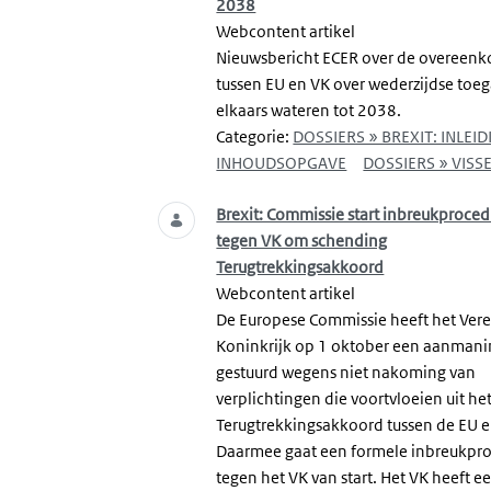
2038
Webcontent artikel
Nieuwsbericht ECER over de overeen
tussen EU en VK over wederzijdse toeg
elkaars wateren tot 2038.
Categorie:
DOSSIERS » BREXIT: INLEID
INHOUDSOPGAVE
DOSSIERS » VISSE
Brexit: Commissie start inbreukproce
tegen VK om schending
Terugtrekkingsakkoord
Webcontent artikel
De Europese Commissie heeft het Ver
Koninkrijk op 1 oktober een aanmani
gestuurd wegens niet nakoming van
verplichtingen die voortvloeien uit he
Terugtrekkingsakkoord tussen de EU e
Daarmee gaat een formele inbreukpr
tegen het VK van start. Het VK heeft 