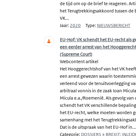
de tijd om op de brief te reageren. Art
het Terugtrekkingsakkoord tussen de 
VK...
Jaar:
2020
Type:
NIEUWSBERICHT
EU-Hof: VK schendt het EU-recht als g
een eerder arrest van het Hooggerech
(Supreme Court)
Webcontent artikel
Het Hooggerechtshof van het VK heef
een arrest gewezen waarin toestemmi
verleend voor de tenuitvoerlegging v
arbitraal vonnis in de zaak Ioan Micula
Micula e.a./Roemenië. Als gevolg van d
schendt het VK verschillende bepaling
het EU-recht, welke moeten worden g
samenhang met het Terugtrekkingsak
Dat is de uitspraak van het EU-Hof in..
Categorie:
DOSSIERS » BREXIT: INLEID