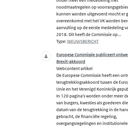
onder meer een mededeling met
noodmaatregelen op voorrangsgebie
kunnen worden uitgevoerd mocht er 
overeenkomst met het VK worden berei
aanvulling op de eerste mededeling va
2018. Dit heeft de Commissie op...
Type:
NIEUWSBERICHT
Europese Commissie publiceert ontwe
Brexit-akkoord
Webcontent artikel
De Europese Commissie heeft een on
terugtrekkingsakkoord tussen de Eur
Unie en het Verenigd Koninkrijk gepub
In 120 pagina's worden onder meer d
van burgers, kwesties als goederen di
datum van de terugtrekking in de hand
gebracht, de financiële regeling,
overgangsregelingen en institutionele