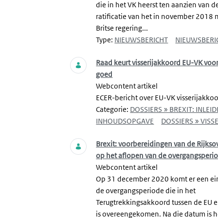
die in het VK heerst ten aanzien van d
ratificatie van het in november 2018 
Britse regering...
Type:
NIEUWSBERICHT
NIEUWSBERI
Raad keurt visserijakkoord EU-VK voo
goed
Webcontent artikel
ECER-bericht over EU-VK visserijakko
Categorie:
DOSSIERS » BREXIT: INLEID
INHOUDSOPGAVE
DOSSIERS » VISSE
Brexit: voorbereidingen van de Rijkso
op het aflopen van de overgangsperi
Webcontent artikel
Op 31 december 2020 komt er een ei
de overgangsperiode die in het
Terugtrekkingsakkoord tussen de EU e
is overeengekomen. Na die datum is h