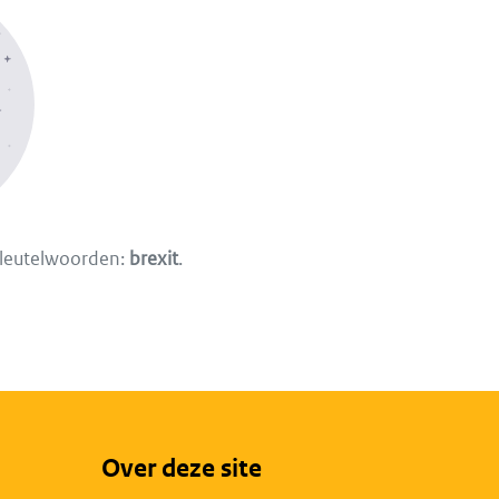
sleutelwoorden:
brexit
.
Over deze site