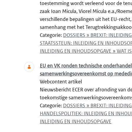
toestemming wordt verleend voor de tenui
zaak Ioan Micula, Viorel Micula e.a./Roeme
verschillende bepalingen uit het EU-rech
samenhang met het Terugtrekkingsakkoord.
Categorie:
DOSSIERS » BREXIT: INLEIDI
STAATSSTEUN: INLEIDING EN INHOUDSO
INLEIDING EN INHOUDSOPGAVE » WAT IS
EU en VK ronden technische onderhandel
samenwerkingsovereenkomst op mededin
Webcontent artikel
Nieuwsbericht ECER over afronding van d
toekomstige samenwerkingsovereenkoms
Categorie:
DOSSIERS » BREXIT: INLEIDI
HANDELSPOLITIEK: INLEIDING EN INHO
INLEIDING EN INHOUDSOPGAVE