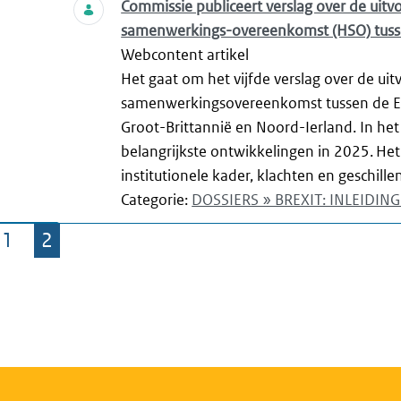
Commissie publiceert verslag over de uitv
samenwerkings-overeenkomst (HSO) tusse
Webcontent artikel
Het gaat om het vijfde verslag over de ui
samenwerkingsovereenkomst tussen de Eu
Groot-Brittannië en Noord-Ierland. In he
belangrijkste ontwikkelingen in 2025. He
institutionele kader, klachten en geschill
Categorie:
DOSSIERS » BREXIT: INLEIDI
1
2
Pagina
Pagina