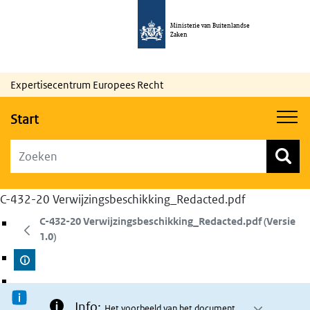
Ministerie van Buitenlandse
Zaken
Expertisecentrum Europees Recht
Start
Zoeken
Zoekformulier
Top menu zoeken
C-432-20 Verwijzingsbeschikking_Redacted.pdf
C-432-20 Verwijzingsbeschikking_Redacted.pdf (Versie
1.0)
Info:
Het voorbeeld van het document