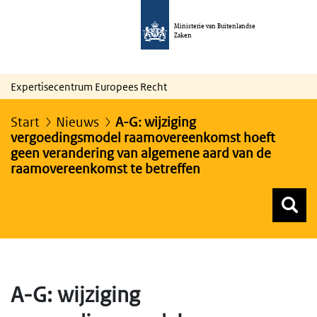
Ministerie van Buitenlandse
Zaken
Expertisecentrum Europees Recht
Start
Nieuws
A-G: wijziging
vergoedingsmodel raamovereenkomst hoeft
geen verandering van algemene aard van de
raamovereenkomst te betreffen
Z
Z
Top menu zoeken
A-G: wijziging