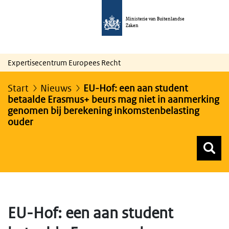
Ministerie van Buitenlandse
Zaken
Expertisecentrum Europees Recht
Start
Nieuws
EU-Hof: een aan student
betaalde Erasmus+ beurs mag niet in aanmerking
genomen bij berekening inkomstenbelasting
ouder
Z
Z
Top menu zoeken
EU-Hof: een aan student