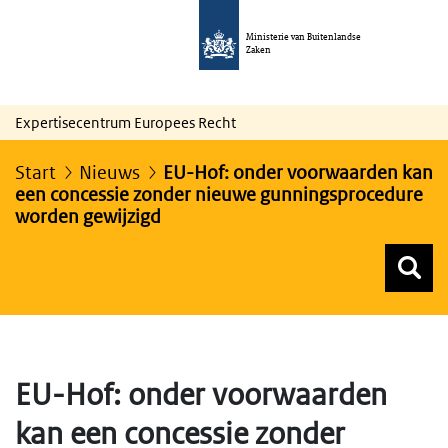
Ministerie van Buitenlandse
Zaken
Expertisecentrum Europees Recht
Start
Nieuws
EU-Hof: onder voorwaarden kan
een concessie zonder nieuwe gunningsprocedure
worden gewijzigd
Z
Z
Top menu zoeken
EU-Hof: onder voorwaarden
kan een concessie zonder