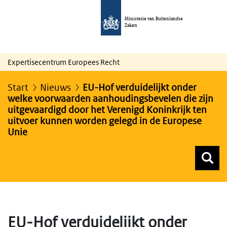
Ministerie van Buitenlandse
Zaken
Expertisecentrum Europees Recht
Start
Nieuws
EU-Hof verduidelijkt onder
welke voorwaarden aanhoudingsbevelen die zijn
uitgevaardigd door het Verenigd Koninkrijk ten
uitvoer kunnen worden gelegd in de Europese
Unie
Z
Z
Top menu zoeken
EU-Hof verduidelijkt onder