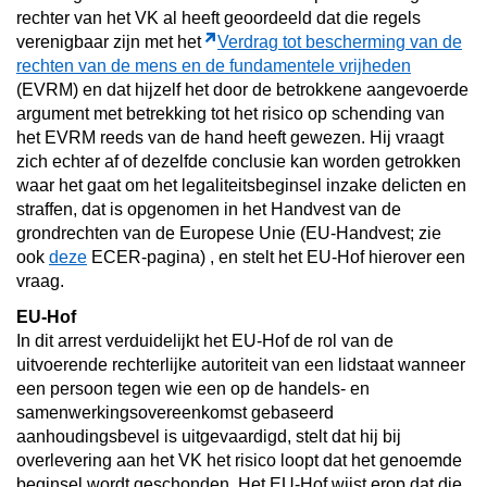
rechter van het VK al heeft geoordeeld dat die regels
verenigbaar zijn met het
Verdrag tot bescherming van de
rechten van de mens en de fundamentele vrijheden
(EVRM) en dat hijzelf het door de betrokkene aangevoerde
argument met betrekking tot het risico op schending van
het EVRM reeds van de hand heeft gewezen. Hij vraagt
zich echter af of dezelfde conclusie kan worden getrokken
waar het gaat om het legaliteitsbeginsel inzake delicten en
straffen, dat is opgenomen in het Handvest van de
grondrechten van de Europese Unie (EU-Handvest; zie
ook
deze
ECER-pagina) , en stelt het EU-Hof hierover een
vraag.
EU-Hof
In dit arrest verduidelijkt het EU-Hof de rol van de
uitvoerende rechterlijke autoriteit van een lidstaat wanneer
een persoon tegen wie een op de handels- en
samenwerkingsovereenkomst gebaseerd
aanhoudingsbevel is uitgevaardigd, stelt dat hij bij
overlevering aan het VK het risico loopt dat het genoemde
beginsel wordt geschonden. Het EU-Hof wijst erop dat die