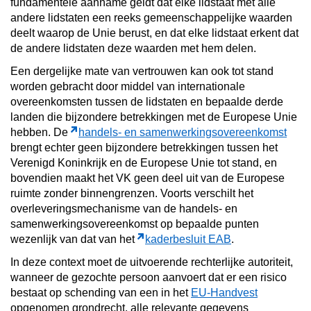
fundamentele aanname geldt dat elke lidstaat met alle
andere lidstaten een reeks gemeenschappelijke waarden
deelt waarop de Unie berust, en dat elke lidstaat erkent dat
de andere lidstaten deze waarden met hem delen.
Een dergelijke mate van vertrouwen kan ook tot stand
worden gebracht door middel van internationale
overeenkomsten tussen de lidstaten en bepaalde derde
landen die bijzondere betrekkingen met de Europese Unie
hebben. De
handels- en samenwerkingsovereenkomst
brengt echter geen bijzondere betrekkingen tussen het
Verenigd Koninkrijk en de Europese Unie tot stand, en
bovendien maakt het VK geen deel uit van de Europese
ruimte zonder binnengrenzen. Voorts verschilt het
overleveringsmechanisme van de handels- en
samenwerkingsovereenkomst op bepaalde punten
wezenlijk van dat van het
kaderbesluit EAB
.
In deze context moet de uitvoerende rechterlijke autoriteit,
wanneer de gezochte persoon aanvoert dat er een risico
bestaat op schending van een in het
EU-Handvest
opgenomen grondrecht, alle relevante gegevens