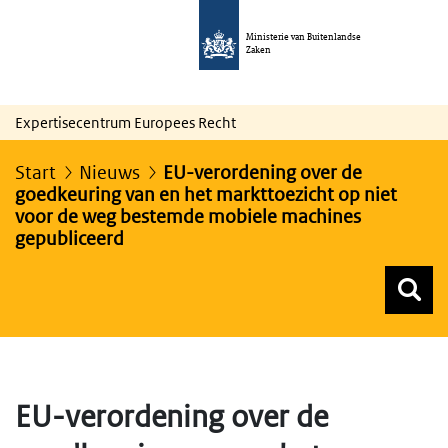
Ministerie van Buitenlandse
Zaken
Expertisecentrum Europees Recht
Start
Nieuws
EU-verordening over de
goedkeuring van en het markttoezicht op niet
voor de weg bestemde mobiele machines
gepubliceerd
Z
Z
Top menu zoeken
EU-verordening over de