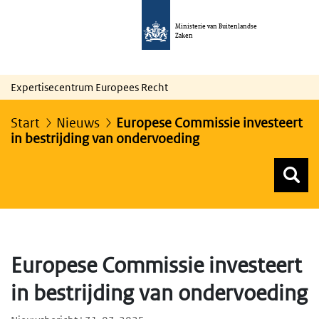
Ministerie van Buitenlandse
Zaken
Expertisecentrum Europees Recht
Start
Nieuws
Europese Commissie investeert
in bestrijding van ondervoeding
Z
Z
Top menu zoeken
Europese Commissie investeert
in bestrijding van ondervoeding