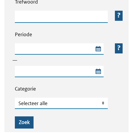
Trefwoord
Trefwoord
Periode
Begindatum van de periode
—
Einddatum van de periode
Categorie
Categorie
Zoek