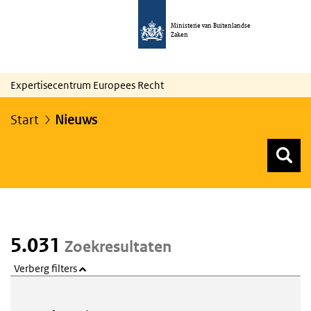
Ministerie van Buitenlandse
Zaken
Expertisecentrum Europees Recht
Start
Nieuws
Z
Z
Top menu zoeken
5.031
Zoekresultaten
Verberg filters
Webcontent zoeken