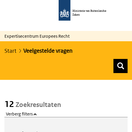
Ministerie van Buitenlandse
Zaken
Expertisecentrum Europees Recht
Start
Veelgestelde vragen
Z
Z
Top menu zoeken
12
Zoekresultaten
Verberg filters
Webcontent zoeken