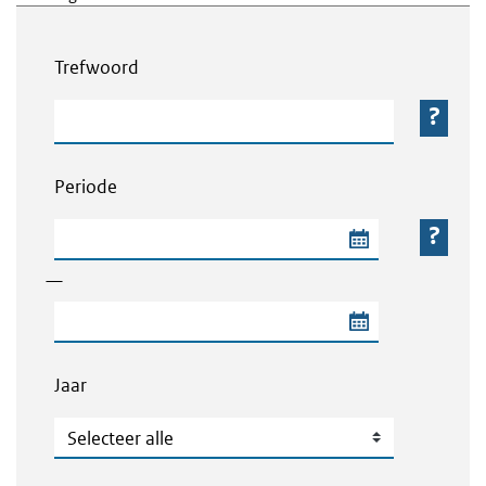
Webcontent zoeken
Trefwoord
Trefwoord
Periode
Begindatum van de periode
—
Einddatum van de periode
Jaar
Jaar