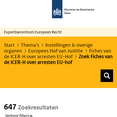
Ministerie van Buitenlandse
Zaken
Expertisecentrum Europees Recht
Start
Thema's
Instellingen & overige
organen
Europees Hof van Justitie
Fiches van
de ICER-H over arresten EU-Hof
Zoek Fiches van
de ICER-H over arresten EU-hof
Z
Z
Top menu zoeken
647
Zoekresultaten
Verberg filters