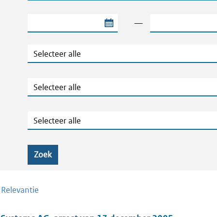
Begindatum van de periode
Einddatum van de
—
Jaar
Ministeries
Zaaknummers
Zoek
/
Relevantie