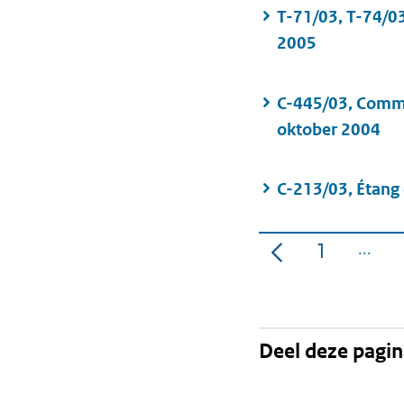
T-71/03, T-74/03
2005
C-445/03, Commi
oktober 2004
C-213/03, Étang 
1
Pagina
Deel deze pagi