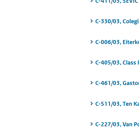
C-411/03, SEVIC
C-330/03, Colegi
C-006/03, Eiterk
C-405/03, Class 
C-461/03, Gasto
C-511/03, Ten Ka
C-227/03, Van Po