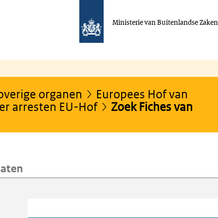
Ministerie van Buitenlandse Zake
 overige organen
Europees Hof van
er arresten EU-Hof
Zoek Fiches van
taten
oeken
Trefwoord