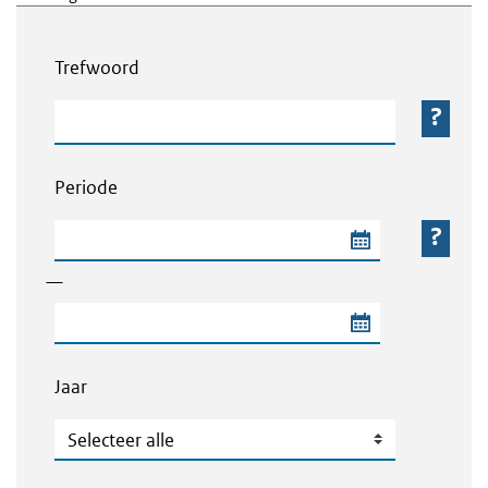
Webcontent zoeken
Trefwoord
Trefwoord
Periode
Begindatum van de periode
—
Einddatum van de periode
Jaar
Jaar