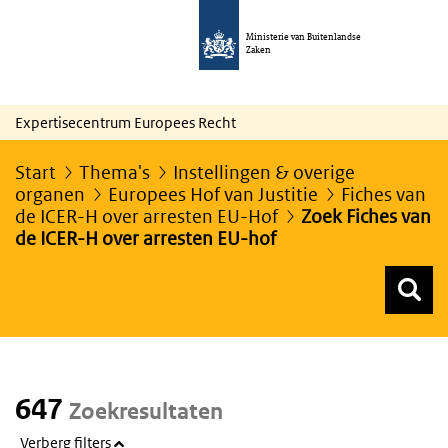
Ministerie van Buitenlandse
Zaken
Expertisecentrum Europees Recht
Start
Thema's
Instellingen & overige
organen
Europees Hof van Justitie
Fiches van
de ICER-H over arresten EU-Hof
Zoek Fiches van
de ICER-H over arresten EU-hof
Z
Z
Top menu zoeken
647
Zoekresultaten
Verberg filters