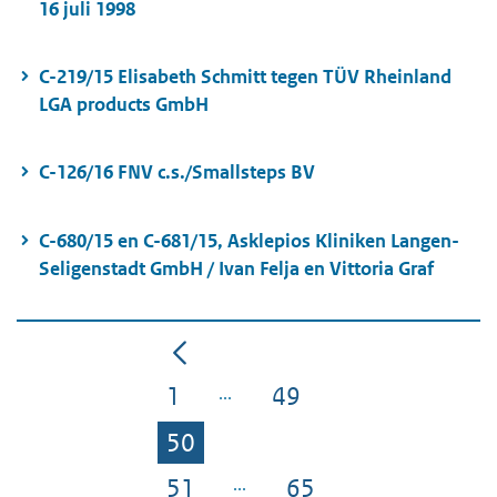
16 juli 1998
C-219/15 Elisabeth Schmitt tegen TÜV Rheinland
LGA products GmbH
C-126/16 FNV c.s./Smallsteps BV
C-680/15 en C-681/15, Asklepios Kliniken Langen-
Seligenstadt GmbH / Ivan Felja en Vittoria Graf
1
49
Pagina
Pagina
50
Pagina
51
65