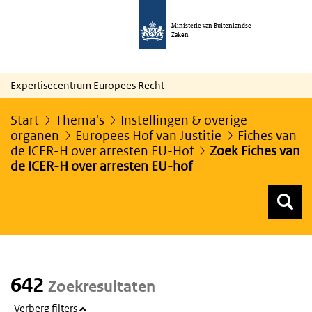
Ministerie van Buitenlandse
Zaken
Expertisecentrum Europees Recht
Start
Thema's
Instellingen & overige
organen
Europees Hof van Justitie
Fiches van
de ICER-H over arresten EU-Hof
Zoek Fiches van
de ICER-H over arresten EU-hof
Z
Z
Top menu zoeken
642
Zoekresultaten
Verberg filters