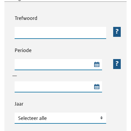
Webcontent zoeken
Trefwoord
Trefwoord
Periode
Begindatum van de periode
—
Einddatum van de periode
Jaar
Jaar