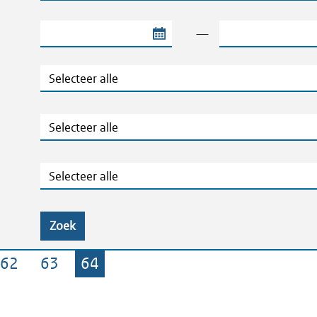
Begindatum van de periode
Einddatum van de
—
Jaar
Ministeries
Zaaknummers
Zoek
62
63
64
Pagina
Pagina
Pagina