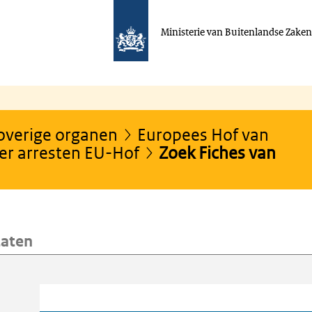
Ministerie van Buitenlandse Zake
 overige organen
Europees Hof van
er arresten EU-Hof
Zoek Fiches van
taten
oeken
Trefwoord