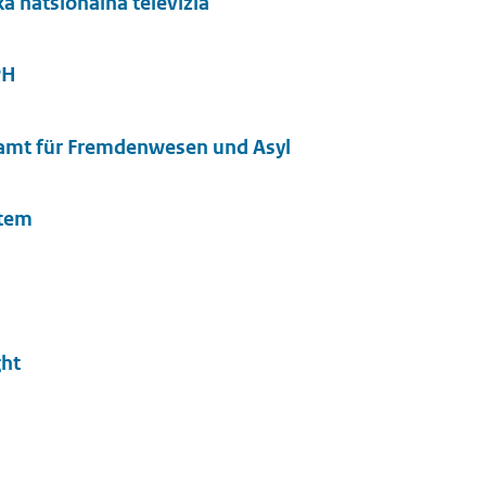
a natsionalna televizia
PH
amt für Fremdenwesen und Asyl
stem
ght