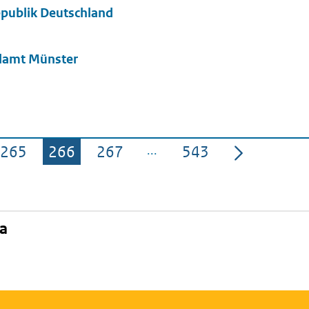
publik Deutschland
llamt Münster
265
266
267
543
Pagina
Pagina
Pagina
Pagina
na