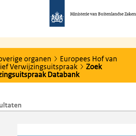
Ministerie van Buitenlandse Zake
 overige organen
Europees Hof van
ef Verwijzingsuitspraak
Zoek
jzingsuitspraak Databank
ultaten
oeken
Trefwoord