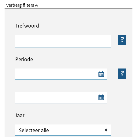
Verberg filters
Webcontent zoeken
Trefwoord
Trefwoord
Periode
Begindatum van de periode
—
Einddatum van de periode
Jaar
Jaar