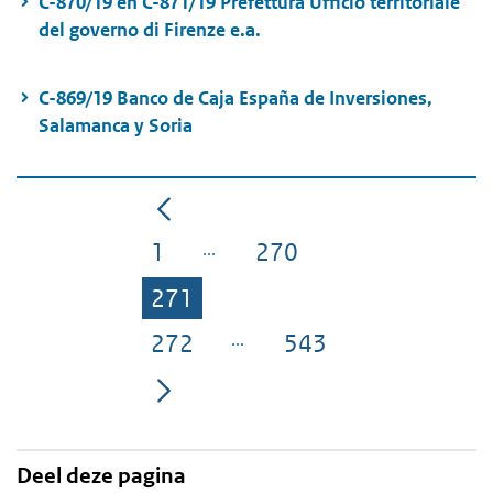
C-870/19 en C-871/19 Prefettura Ufficio territoriale
del governo di Firenze e.a.
C-869/19 Banco de Caja España de Inversiones,
Salamanca y Soria
1
270
Pagina
Pagina
271
Pagina
272
543
Pagina
Pagina
Deel deze pagina