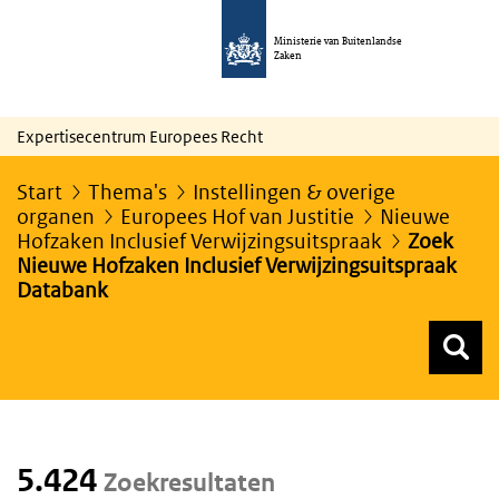
Ministerie van Buitenlandse
Zaken
Expertisecentrum Europees Recht
Start
Thema's
Instellingen & overige
organen
Europees Hof van Justitie
Nieuwe
Hofzaken Inclusief Verwijzingsuitspraak
Zoek
Nieuwe Hofzaken Inclusief Verwijzingsuitspraak
Databank
Z
Z
Top menu zoeken
5.424
Zoekresultaten