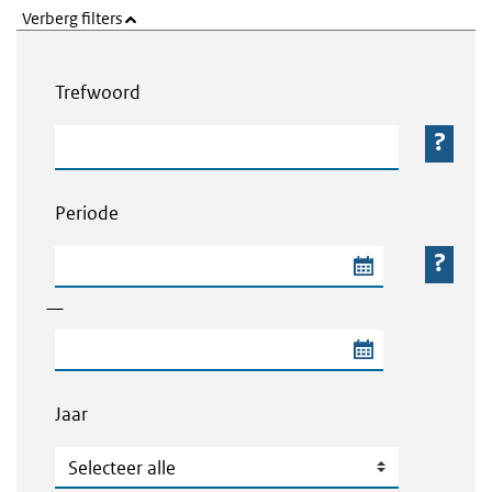
Verberg filters
Webcontent zoeken
Trefwoord
Trefwoord
Periode
Begindatum van de periode
—
Einddatum van de periode
Jaar
Jaar