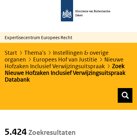
Ministerie van Buitenlandse
Zaken
Expertisecentrum Europees Recht
Start
Thema's
Instellingen & overige
organen
Europees Hof van Justitie
Nieuwe
Hofzaken Inclusief Verwijzingsuitspraak
Zoek
Nieuwe Hofzaken Inclusief Verwijzingsuitspraak
Databank
Z
Z
Top menu zoeken
5.424
Zoekresultaten