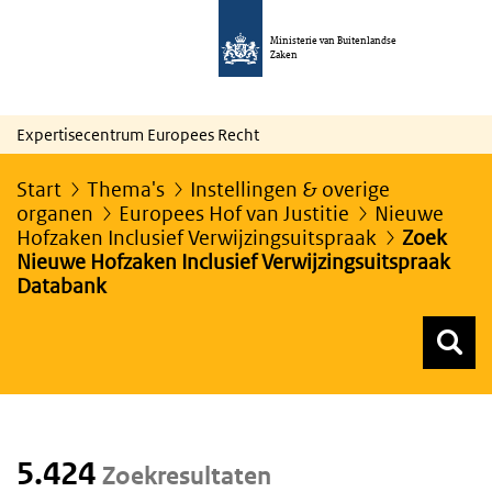
Ministerie van Buitenlandse
Zaken
Expertisecentrum Europees Recht
Start
Thema's
Instellingen & overige
organen
Europees Hof van Justitie
Nieuwe
Hofzaken Inclusief Verwijzingsuitspraak
Zoek
Nieuwe Hofzaken Inclusief Verwijzingsuitspraak
Databank
Z
Z
Top menu zoeken
5.424
Zoekresultaten