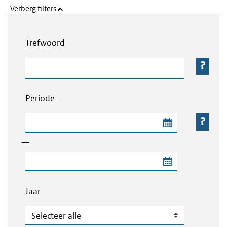
Verberg filters
Webcontent zoeken
Trefwoord
Trefwoord
Periode
Begindatum van de periode
—
Einddatum van de periode
Jaar
Jaar