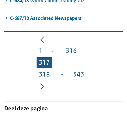
C-684/18 World Comm Trading Gfz
C-687/18 Associated Newspapers
1
316
Pagina
Pagina
317
Pagina
318
543
Pagina
Pagina
Deel deze pagina