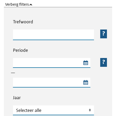
Verberg filters
Webcontent zoeken
Trefwoord
Trefwoord
Periode
Begindatum van de periode
—
Einddatum van de periode
Jaar
Jaar