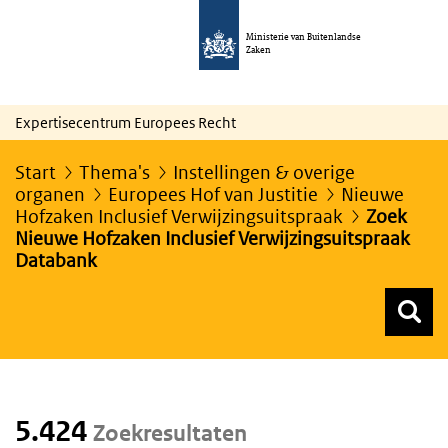
Ministerie van Buitenlandse
Zaken
Expertisecentrum Europees Recht
Start
Thema's
Instellingen & overige
organen
Europees Hof van Justitie
Nieuwe
Hofzaken Inclusief Verwijzingsuitspraak
Zoek
Nieuwe Hofzaken Inclusief Verwijzingsuitspraak
Databank
Z
Z
Top menu zoeken
5.424
Zoekresultaten